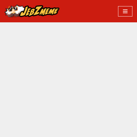
Przejdź
do
treści