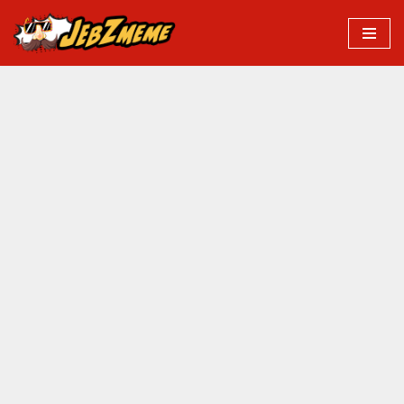
Przejdź
do
treści