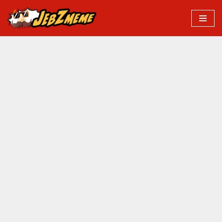
Przejdź
do
treści