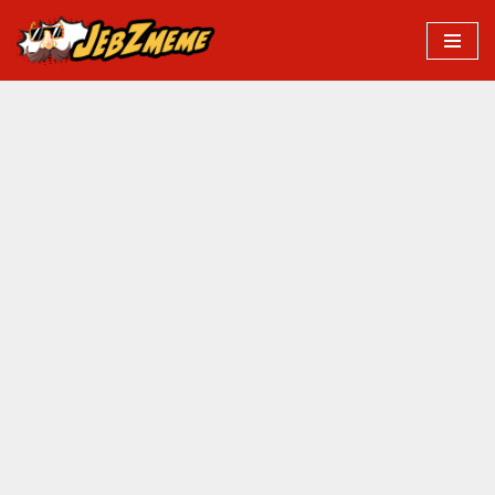
Przejdź
do
treści