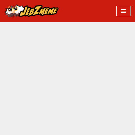
Przejdź
do
treści