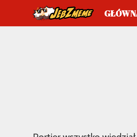
GŁÓWN
Przejdź
do
treści
Portier wszystko wiedział