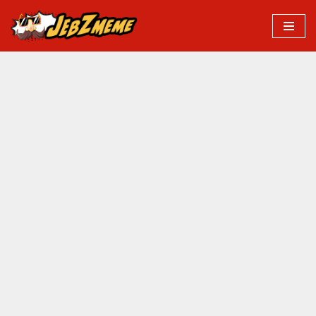
Przejdź
do
treści