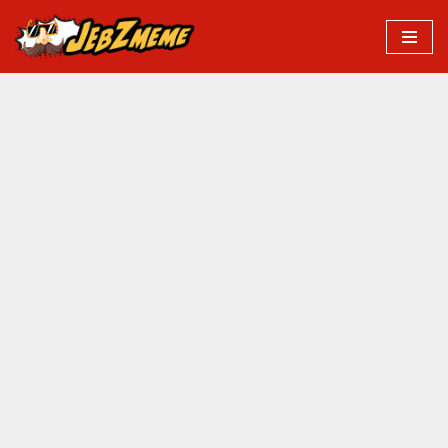
Przejdź
do
treści