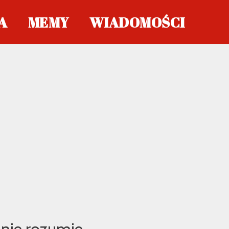
A
MEMY
WIADOMOŚCI
u nie rozumie