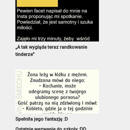
„A tak wygląda teraz randkowanie
tinderze”
Spełniła jego fantazję :D
Ostatnie wezwanie do szkoły :DD