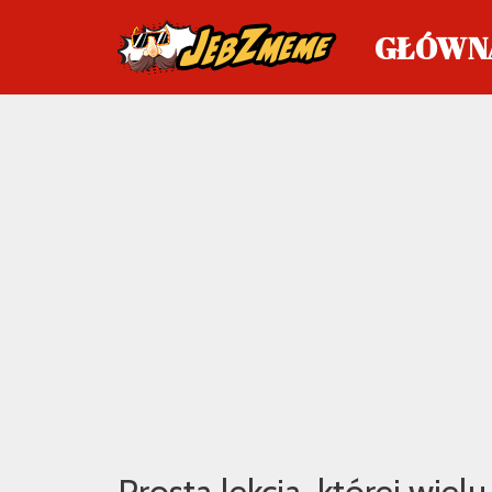
GŁÓWN
Przejdź
do
treści
Prosta lekcja, której wiel