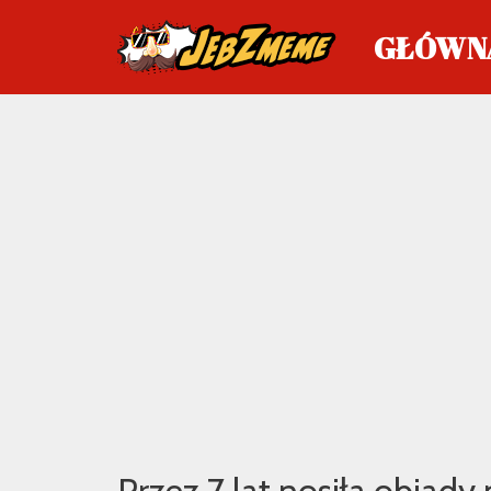
GŁÓWN
Przejdź
do
treści
Przez 7 lat nosiła obiady