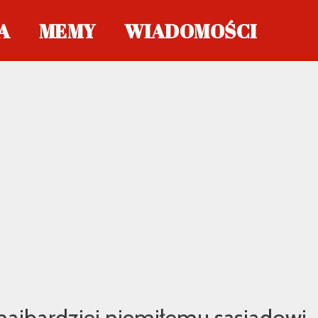
A
MEMY
WIADOMOŚCI
 najbardziej niemiłemu sąsiadowi.