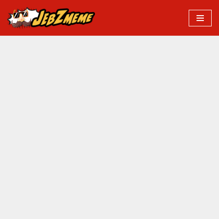
Przejdź
do
treści