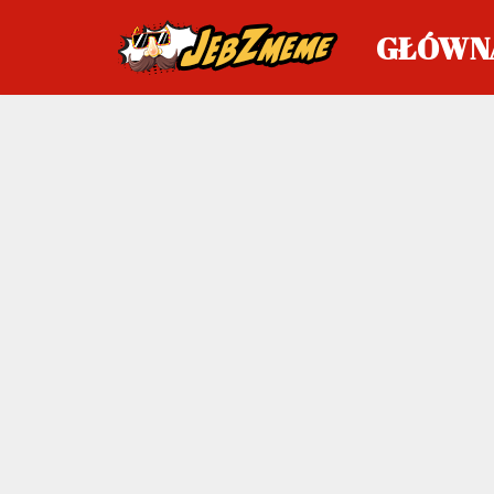
GŁÓWN
Przejdź
do
treści