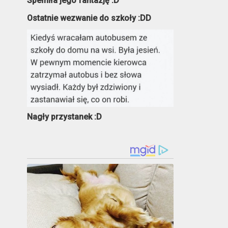
Spełniła jego fantazję :D
Ostatnie wezwanie do szkoły :DD
Nagły przystanek :D