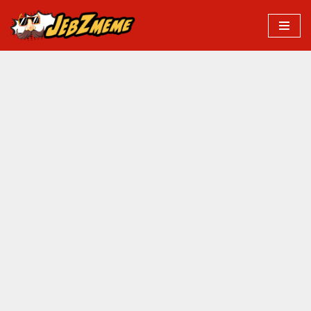
Przejdź
do
treści