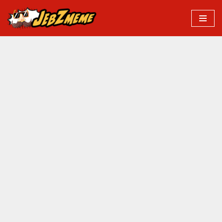
Przejdź
do
treści