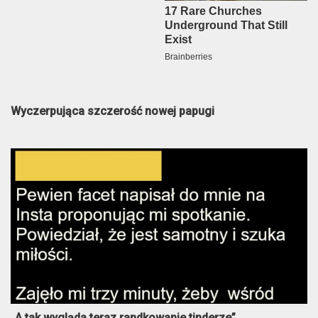
Wyczerpująca szczerość nowej papugi
„A tak wygląda teraz randkowanie tinderze”