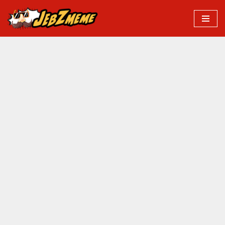
Przejdź
do
treści