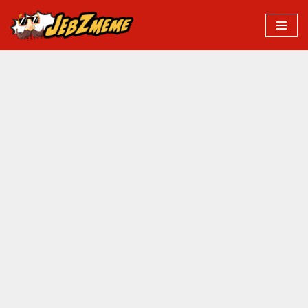
Przejdź
do
treści