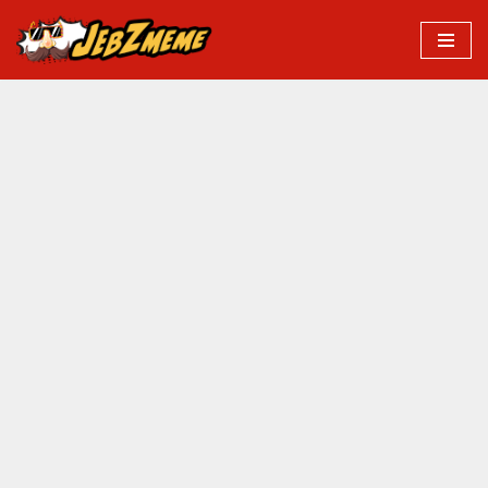
Przejdź
do
treści