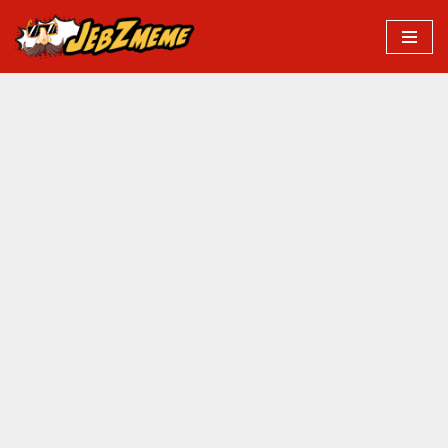
Przejdź
do
treści