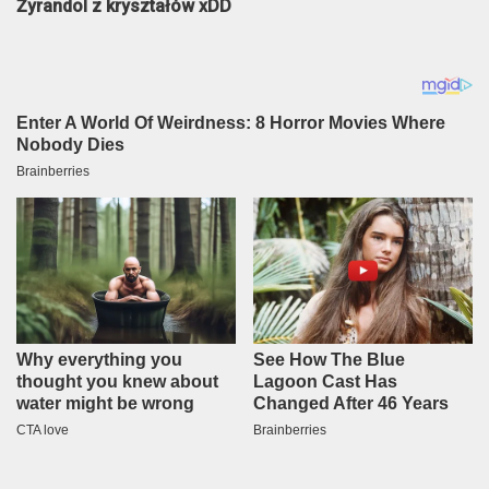
Żyrandol z kryształów xDD