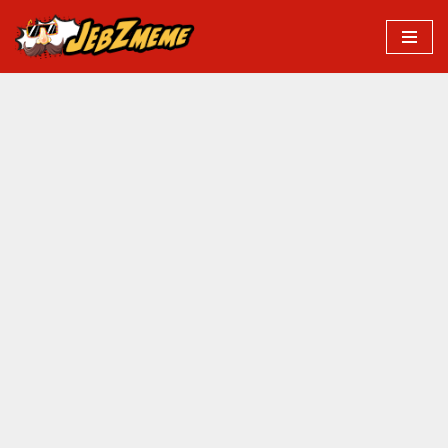
Przejdź
do
treści