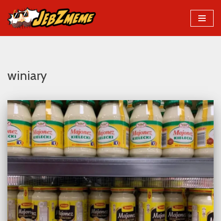
Przejdź
do
treści
winiary