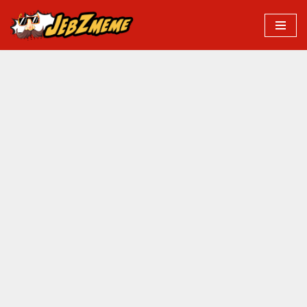
Przejdź
do
treści