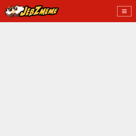
Przejdź
do
treści