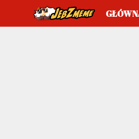
GŁÓWN
Przejdź
do
treści