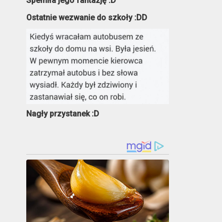
Spełniła jego fantazję :D
Ostatnie wezwanie do szkoły :DD
Nagły przystanek :D