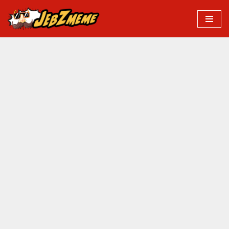
Przejdź
do
treści