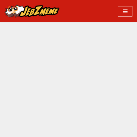
Przejdź
do
treści