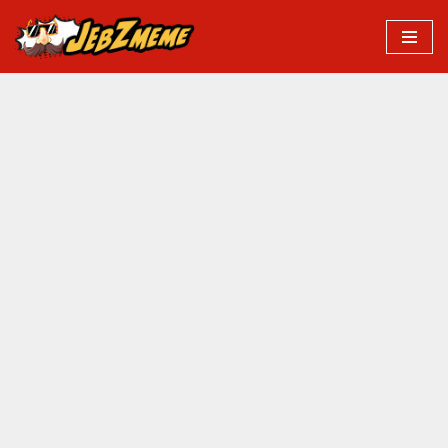
Przejdź
do
treści