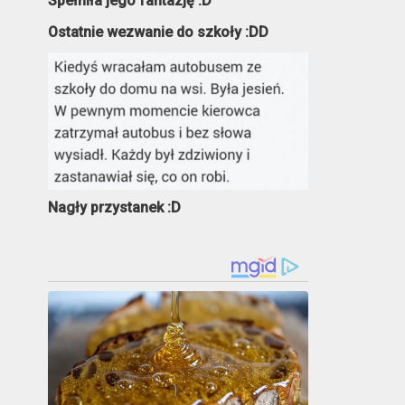
Spełniła jego fantazję :D
Ostatnie wezwanie do szkoły :DD
Nagły przystanek :D