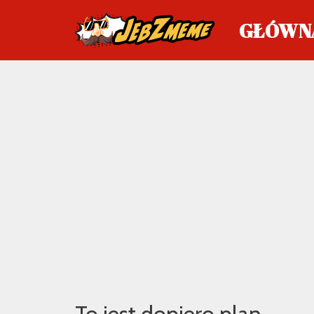
GŁÓWN
Przejdź
do
treści
To jest dopiero plan