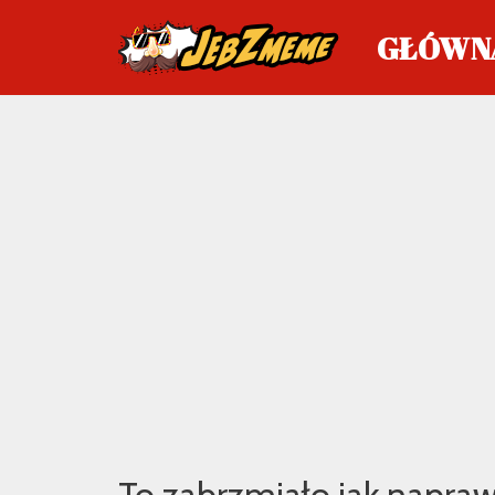
GŁÓWN
Przejdź
do
treści
To zabrzmiało jak napra