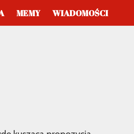
A
MEMY
WIADOMOŚCI
wdę kusząca propozycja