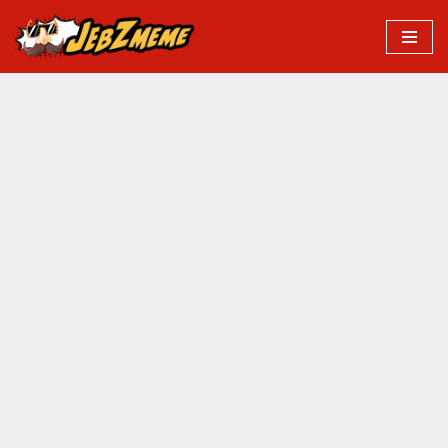
Przejdź
do
treści