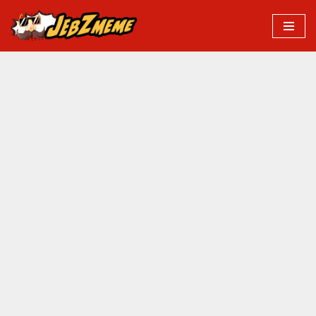
Przejdź
do
treści