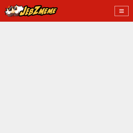
Przejdź
do
treści