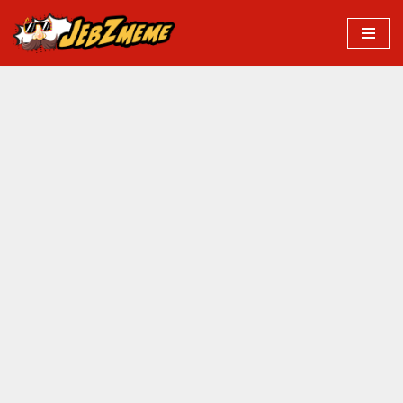
Przejdź
do
treści