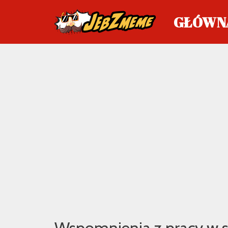
GŁÓWN
Przejdź
do
treści
Wspomnienia z pracy w s