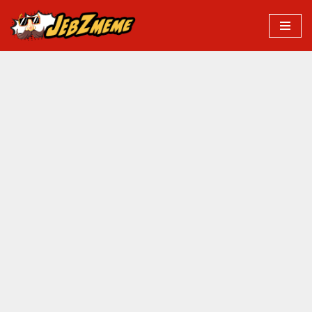
Przejdź
do
treści