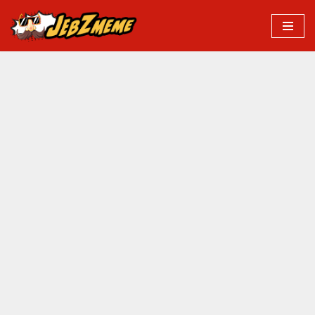
Przejdź
do
treści