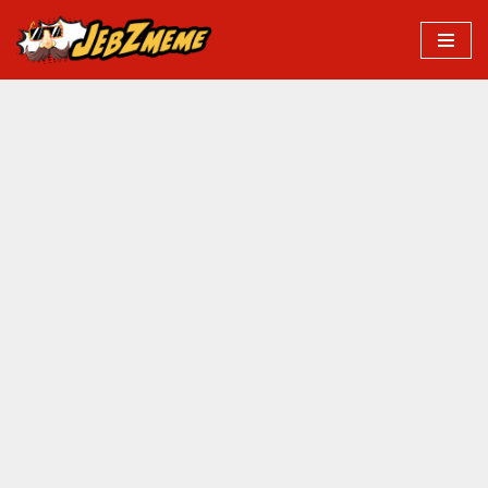
Przejdź
do
treści