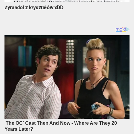
Żyrandol z kryształów xDD