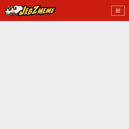
Przejdź
do
treści