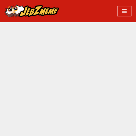
Przejdź
do
treści