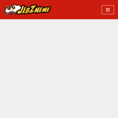
Przejdź
do
treści