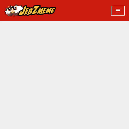
Przejdź
do
treści