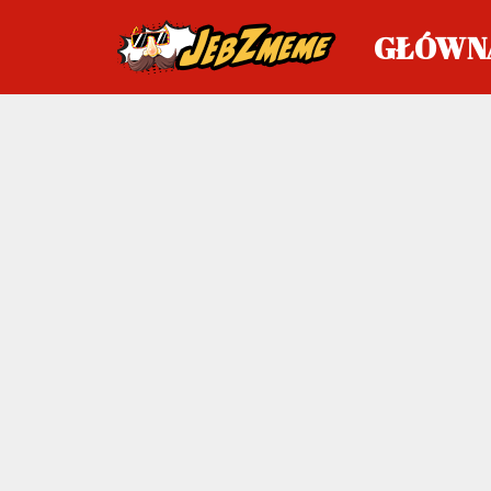
GŁÓWN
Przejdź
do
treści