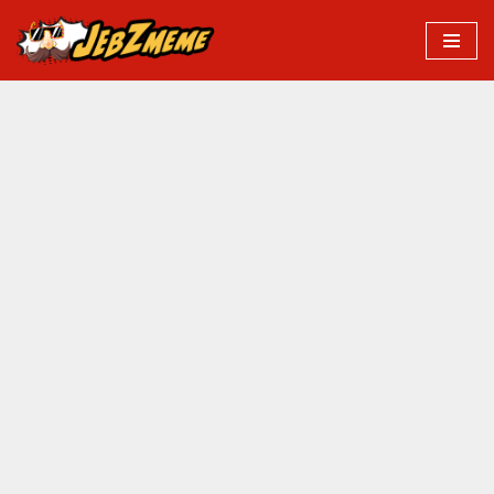
Przejdź
do
treści